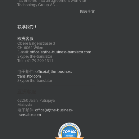
has entered into an agreement with Visit
Technology Group AB ...
阅读全文
联系我们！
欧洲客服
Obere Balgenstrasse 3
CH-6062 Wilen
E-mail:
office(at)the-business-translator.com
Skype: the-translator
Tel: +41 79 299 1311
电子邮件:
office(at)the-business-
translator.com
Skype: the-translator
亚洲客服
62250 Jalan, Putrajaya
Malaysia
电子邮件:
office(at)the-business-
translator.com