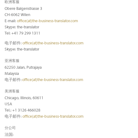
欧洲客服
Obere Balgenstrasse 3
CH-6062 Wilen
E-mail:
office(at)the-business-translator.com
Skype: the-translator
Tel: +41 79 299 1311
电子邮件:
office(at)the-business-translator.com
Skype: the-translator
亚洲客服
62250 Jalan, Putrajaya
Malaysia
电子邮件:
office(at)the-business-translator.com
美洲客服
Chicago, Illinois, 60611
USA
Tel.: +1 3126 466028
电子邮件:
office(at)the-business-translator.com
分公司
法国: