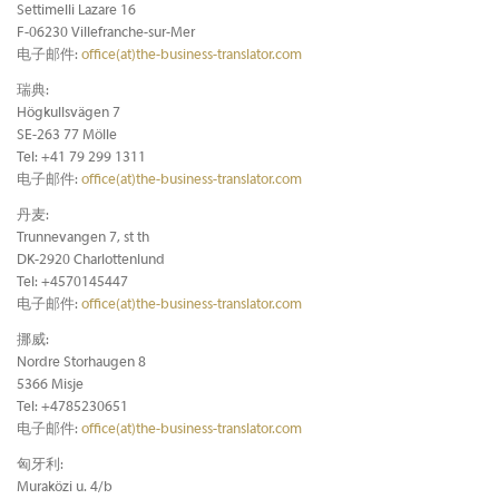
Settimelli Lazare 16
F-06230 Villefranche-sur-Mer
电子邮件:
office(at)the-business-translator.com
瑞典:
Högkullsvägen 7
SE-263 77 Mölle
Tel: +41 79 299 1311
电子邮件:
office(at)the-business-translator.com
丹麦:
Trunnevangen 7, st th
DK-2920 Charlottenlund
Tel: +4570145447
电子邮件:
office(at)the-business-translator.com
挪威:
Nordre Storhaugen 8
5366 Misje
Tel: +4785230651
电子邮件:
office(at)the-business-translator.com
匈牙利:
Muraközi u. 4/b