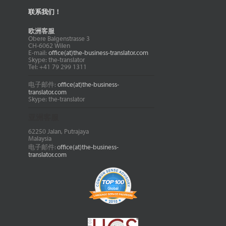
联系我们！
欧洲客服
Obere Balgenstrasse 3
CH-6062 Wilen
E-mail:
office(at)the-business-translator.com
Skype: the-translator
Tel: +41 79 299 1311
电子邮件:
office(at)the-business-
translator.com
Skype: the-translator
亚洲客服
62250 Jalan, Putrajaya
Malaysia
电子邮件:
office(at)the-business-
translator.com